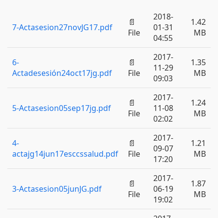
2018-
📄
1.42
7-Actasesion27novJG17.pdf
01-31
File
MB
04:55
2017-
6-
📄
1.35
11-29
Actadesesión24oct17jg.pdf
File
MB
09:03
2017-
📄
1.24
5-Actasesion05sep17jg.pdf
11-08
File
MB
02:02
2017-
4-
📄
1.21
09-07
actajg14jun17esccssalud.pdf
File
MB
17:20
2017-
📄
1.87
3-Actasesion05junJG.pdf
06-19
File
MB
19:02