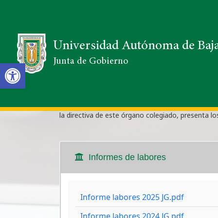
Universidad Autónoma de Baja
Junta de Gobierno
Open toolbar
Informes de labores
En cumplimiento con el Artículo 12, inciso VII, Ca
la directiva de este órgano colegiado, presenta lo
Informes de labores