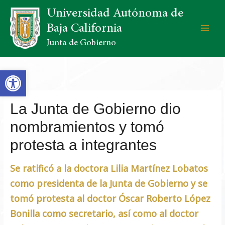
Universidad Autónoma de
Baja California
Junta de Gobierno
Open toolbar
La Junta de Gobierno dio
nombramientos y tomó
protesta a integrantes
Se ratificó a la doctora Lilia Martínez Lobatos
como presidenta de la Junta de Gobierno y se
tomó protesta al doctor Óscar Roberto López
Bonilla como secretario, así como al doctor