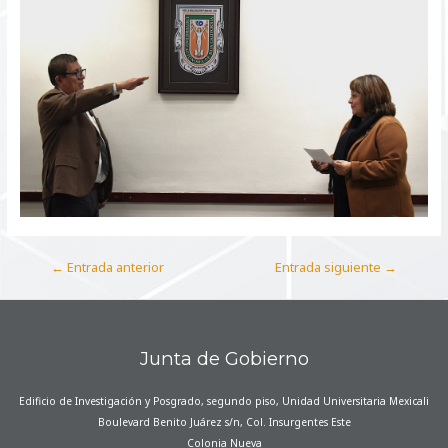
←
Entrada anterior
Entrada siguiente
→
Junta de Gobierno
Edificio de Investigación y Posgrado, segundo piso, Unidad Universitaria Mexicali
Boulevard Benito Juárez s/n, Col. Insurgentes Este
Colonia Nueva