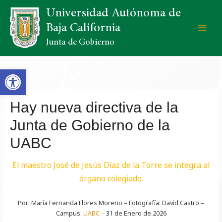
Universidad Autónoma de
Baja California
Junta de Gobierno
Open toolbar
Hay nueva directiva de la
Junta de Gobierno de la
UABC
El maestro José de Jesús Díaz de la Torre se integra al
órgano colegiado.
Por: María Fernanda Flores Moreno – Fotografía: David Castro –
Campus:
UABC –
31 de Enero de 2026